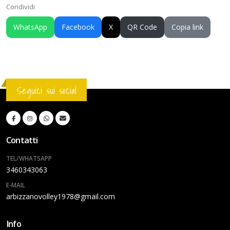
Condividi
WhatsApp
Facebook
X
QR Code
Copia link
Seguici sui social
Contatti
TEL/WHATSAPP
3460343063
E-MAIL
arbizzanovolley1978@gmail.com
Info